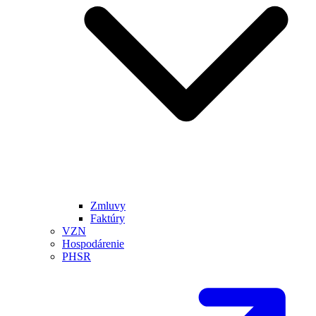
Zmluvy
Faktúry
VZN
Hospodárenie
PHSR