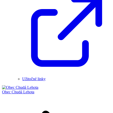
Užitočné linky
Obec
Chudá Lehota