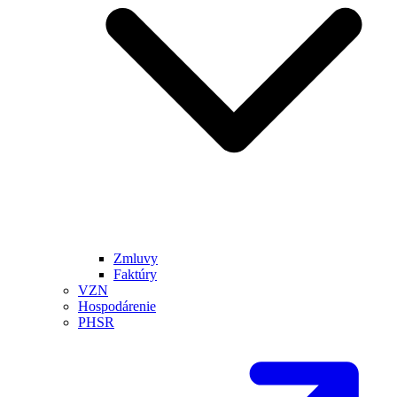
Zmluvy
Faktúry
VZN
Hospodárenie
PHSR