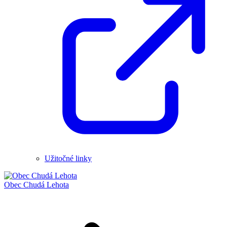
Užitočné linky
Obec
Chudá Lehota