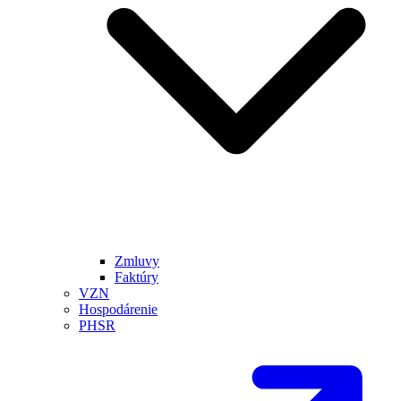
Zmluvy
Faktúry
VZN
Hospodárenie
PHSR