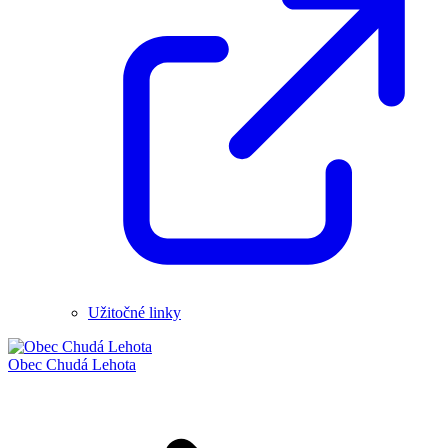
Užitočné linky
Obec
Chudá Lehota