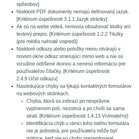
spôsobov]
Niektoré PDF dokumenty nemajú definovaný jazyk.
[Kritérium úspešnosti 3.1.1 Jazyk stránky]
Ak sú na webe videá, nemusia obsahovať titulky ani
textový prepis. [Kritérium úspešnosti 1.2.2 Titulky
(pre média nahraté vopred)]
Niektoré odkazy alebo položky menu otvárajú v
novom okne odkaz smerujúci mimo web a nie sú
vizuálne odlíšené ikonou a nenesú informáciu pre
používateľov čítačky. [Kritérium úspešnosti
2.4.9 Účel odkazu]
Nasledujúce chyby sa týkajú kontaktných formulárov
na webových stránkach.
Chyba, ktorá sa zobrazí pri nesprávne
vyplnenom poli, nezotrvá a po chvíli sa sama
stratí. [Kritérium úspešnosti 1.4.13 Vnímateľný]
Identifikácia chýb v rámci toho istého formulára
nie je jednotná, pre používateľa môže byť
mätúce, keď nie sú chyby prezentované