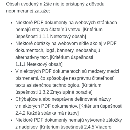
Obsah uvedený nižšie nie je prístupný z dôvodu
neprimeranej záťaže:
Niektoré PDF dokumenty na webových stránkach
nemajú strojovo čitateľnú vrstvu. [Kritérium
úspešnosti 1.1.1 Netextový obsah]
Niektoré obrázky na webovom sídle ako aj v PDF
dokumentoch, logá, bannery, neobsahujú
alternatívny text. [Kritérium úspešnosti
1.1.1 Netextový obsah]
V niektorých PDF dokumentoch sú medzery medzi
písmenami, čo spôsobuje nesprávnu čitateľnosť
textu asistenčnou technológiou. [Kritérium
úspešnosti 1.3.2 Zmysluplné poradie]
Chýbajúce alebo nesprávne definované názvy
v niektorých PDF dokumentov. [Kritérium úspešnosti
2.4.2 Každá stránka má názov]
Niektoré PDF dokumenty nemajú vytvorené záložky
z nadpisov. [Kritérium úspešnosti 2.4.5 Viacero