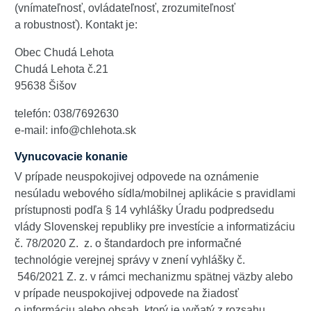
(vnímateľnosť, ovládateľnosť, zrozumiteľnosť
a robustnosť). Kontakt je:
Obec Chudá Lehota
Chudá Lehota č.21
95638 Šišov
telefón: 038/7692630
e-mail: info@chlehota.sk
Vynucovacie konanie
V prípade neuspokojivej odpovede na oznámenie
nesúladu webového sídla/mobilnej aplikácie s pravidlami
prístupnosti podľa § 14 vyhlášky Úradu podpredsedu
vlády Slovenskej republiky pre investície a informatizáciu
č. 78/2020 Z. z. o štandardoch pre informačné
technológie verejnej správy v znení vyhlášky č.
546/2021 Z. z. v rámci mechanizmu spätnej väzby alebo
v prípade neuspokojivej odpovede na žiadosť
o informáciu alebo obsah, ktorý je vyňatý z rozsahu