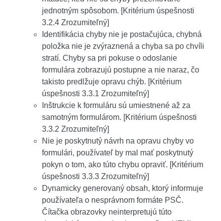
jednotným spôsobom. [Kritérium úspešnosti
3.2.4 Zrozumiteľný]
Identifikácia chyby nie je postačujúca, chybná
položka nie je zvýraznená a chyba sa po chvíli
stratí. Chyby sa pri pokuse o odoslanie
formulára zobrazujú postupne a nie naraz, čo
takisto predlžuje opravu chýb. [Kritérium
úspešnosti 3.3.1 Zrozumiteľný]
Inštrukcie k formuláru sú umiestnené až za
samotným formulárom. [Kritérium úspešnosti
3.3.2 Zrozumiteľný]
Nie je poskytnutý návrh na opravu chyby vo
formulári, používateľ by mal mať poskytnutý
pokyn o tom, ako túto chybu opraviť. [Kritérium
úspešnosti 3.3.3 Zrozumiteľný]
Dynamicky generovaný obsah, ktorý informuje
používateľa o nesprávnom formáte PSČ.
Čítačka obrazovky neinterpretujú túto