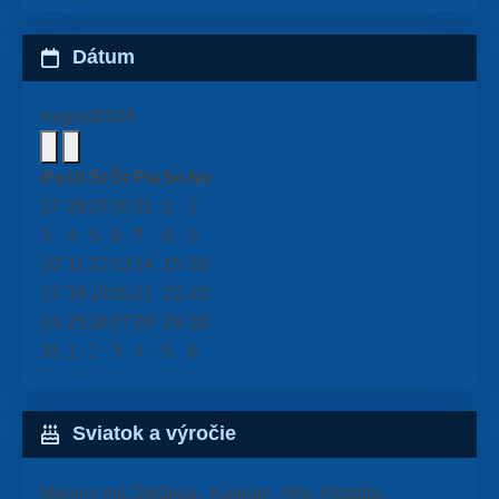
Dátum
August
2026
Po
Ut
St
Št
Pia
So
Ne
27
28
29
30
31
1
2
3
4
5
6
7
8
9
10
11
12
13
14
15
16
17
18
19
20
21
22
23
24
25
26
27
28
29
30
31
1
2
3
4
5
6
Sviatok a výročie
Meniny má
Štefánia
, Kajetán, Afra, Afrodita,