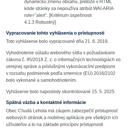
dynamickú zmenu obsahu, pretože v HTML
kóde stránky sa nepoužíva atribút WAI-ARIA
role="alert". [Kritérium úspešnosti
4.1.3 Robustný]
Vypracovanie tohto vyhlásenia o prístupnosti
Toto vyhlásenie bolo vypracované dňa 21. 8. 2019.
Vyhodnotenie súladu webového sídla s požiadavkami
zákona č. 95/2019 Z. z. o informačných technológiách vo
verejnej správe a príslušnými vykonávacími predpismi
v rozsahu podmienok podľa smernice (EÚ) 2016/2102
bolo vykonané a samohodnotením.
Vyhlásenie bolo naposledy skontrolované 15. 5. 2025.
Spätná väzba a kontaktné informácie
Obec Chudá Lehota má záujem zabezpečiť prístupnosť
webových stránok a mobilnej aplikácie pre všetkých ich
užívateľov a to na základe princípov prístupnosti