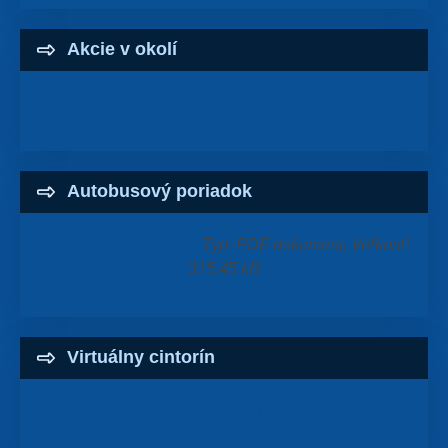
Akcie v okolí
Akcie v okolí
Autobusový poriadok
Autobusový poriadok
Typ: PDF dokument, Veľkosť:
315.45 kB
Virtuálny cintorín
Vstúpte do virtuálneho cintorína