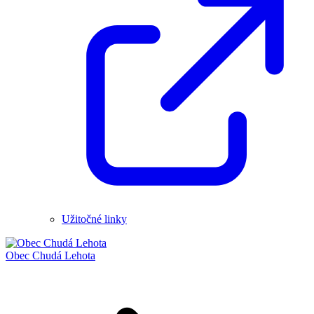
Užitočné linky
Obec
Chudá Lehota