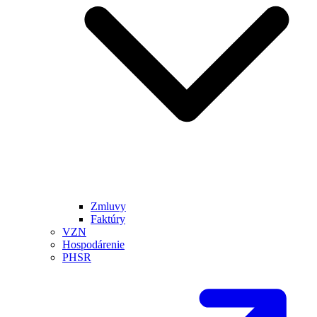
Zmluvy
Faktúry
VZN
Hospodárenie
PHSR