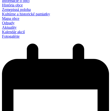
Informácie o obci
História obce
Zemepisná poloha
Kultúrne a historické pamiatky
Mapa obce
Odpady
Aktuality
Kalendár akcií
Fotogalérie