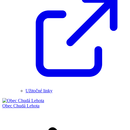
Užitočné linky
Obec
Chudá Lehota