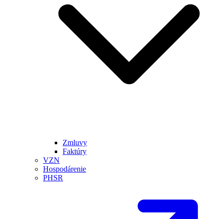
Zmluvy
Faktúry
VZN
Hospodárenie
PHSR